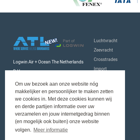
Luchtvracht
Zeevracht
Crosstrades
Logwin Air + Ocean The Netherlands
Import
B.V.
Export
Singaporestraat 9-11 - Airport
Om uw bezoek aan onze website nóg
Afhandeling
Business Park
makkelijker en persoonlijker te maken zetten
Industrieën
we cookies in. Met deze cookies kunnen wij
1175 RA Schiphol (Lijnden)
Over Ons
en derde partijen informatie over uw
The Netherlands
verzamelen en jouw internetgedrag binnen
(en mogelijk ook buiten) onze website
volgen.
Meer informatie