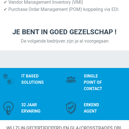
✔ Vendor Management Inventory (VMI)
✔ Purchase Order Management (POM) koppeling via EDI
JE BENT IN GOED GEZELSCHAP !
De volgende bedrijven zijn je al voorgegaan
IT BASED
SINGLE
SOLUTIONS
POINT OF
CONTACT
32 JAAR
ERKEND
ERVARING
AGENT
WIJ ZIJN GECERTIFICEERD EN GLA/CROSSTRADES OBL