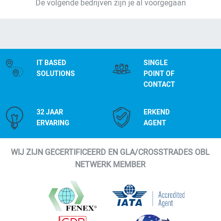
De volgende bedrijven zijn je al voorgegaan
IT BASED
SINGLE
SOLUTIONS
POINT OF
CONTACT
32 JAAR
ERKEND
ERVARING
AGENT
WIJ ZIJN GECERTIFICEERD EN GLA/CROSSTRADES OBL
NETWERK MEMBER