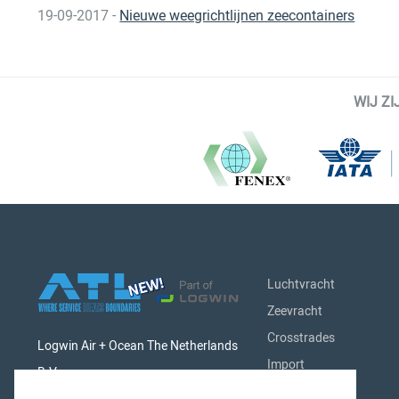
19-09-2017 -
Nieuwe weegrichtlijnen zeecontainers
WIJ Z
Luchtvracht
Zeevracht
Crosstrades
Logwin Air + Ocean The Netherlands
Import
B.V.
Export
Singaporestraat 9-11 - Airport