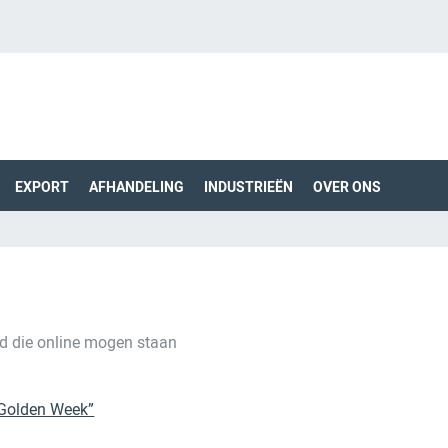
EXPORT
AFHANDELING
INDUSTRIEËN
OVER ONS
ond die online mogen staan
“Golden Week”